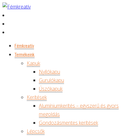
Fémkreatív
Termékeink
Kapuk
Nyílókapu
Gurulókapu
Úszókapuk
Kerítések
Alumíniumkerítés – egyszerű és gyors
megoldás
Gondozásmentes kerítések
Lépcsők