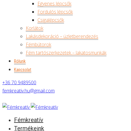
Egyenes lépcsők
Fordulós lépcsők
Csigalépcsők
Korlátok
Lakásdekoráció – üzletberendezés
Fémbútorok
Fém tartószerkezetek – lakatosmunkák
Rólunk
Kapcsolat
+36 70 9489500
femkreativ.hu@gmail.com
Fémkreatív
Termékeink