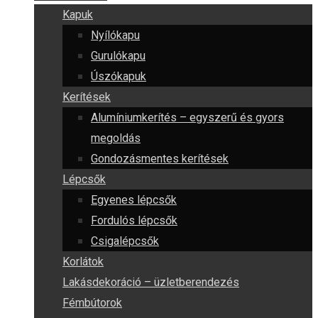
Kapuk
Nyílókapu
Gurulókapu
Úszókapuk
Kerítések
Alumíniumkerítés – egyszerű és gyors
megoldás
Gondozásmentes kerítések
Lépcsők
Egyenes lépcsők
Fordulós lépcsők
Csigalépcsők
Korlátok
Lakásdekoráció – üzletberendezés
Fémbútorok